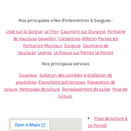
Nos principales villes d’intervention à Sorgues :
L’Isle sur la Sorgue
Le Thor
Caumont sur Durance
Fontaine
de Vaucluse
Cavaillon
Carpentras
Velleron
Pernes les
Fontaines
Monteux
Sorgues
Saumane de
Vaucluse
Lagnes
La Roque sur Pernes
Le Pontet
Nos principaux services
Couvreur
Isolation des combles
Installation de
gouttières
Étanchéité toit terrasse
Réparation de
toiture
Nettoyage de toiture
Remplacement de tuiles
Pose de
toiture
Pose de toiture à
Le-Pontet